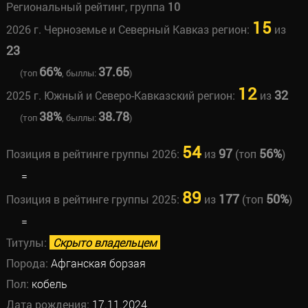
Региональный рейтинг, группа
10
15
2026 г. Черноземье и Северный Кавказ регион:
из
23
66%
37.65
(топ
, быллы:
)
12
32
2025 г. Южный и Северо-Кавказский регион:
из
38%
38.78
(топ
, быллы:
)
54
97
56%
Позиция в рейтинге группы 2026:
из
(топ
)
=
89
177
50%
Позиция в рейтинге группы 2025:
из
(топ
)
=
Титулы:
Скрыто владельцем
Порода:
Афганская борзая
Пол:
кобель
Дата рождения:
17.11.2024