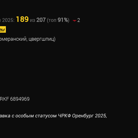
189
207
91%
ы 2025:
из
(топ
)
2
ем
омеранский, цвергшпиц)
RKF 6894969
тавка с особым статусом ЧРКФ Оренбург 2025,