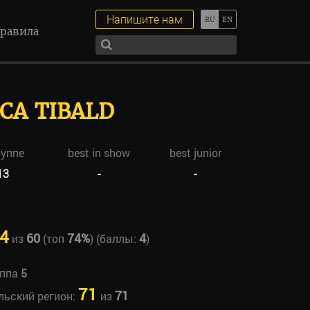
Напишите нам
равила
CA TIBALD
руппе
best in show
best junior
13
-
-
4
60
74%
4
из
(топ
) (баллы:
)
уппа
5
71
71
льский регион:
из