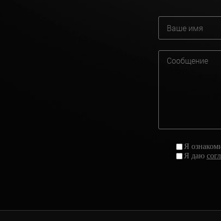
Я ознаком
Я даю
сог