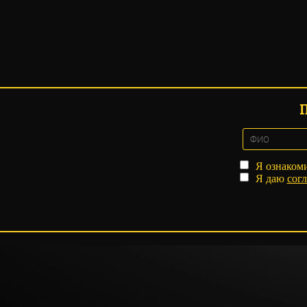
Я ознаком
Я даю
согл