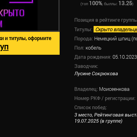
100%
13.25
(топ
, быллы:
)
Позиция в рейтинге групп
Титулы:
Скрыто владельц
ки и титулы, оформите
Порода:
Немецкий шпиц (п
уп
Пол:
кобель
Дата рождения:
05.10.2023
Заводчик:
Лусине Сокрюкова
Владелец:
Моисеенкова
Номер РКФ / регистрации:
Список побед:
3 место, Рейтинговая выс
19.07.2025 (в группе)