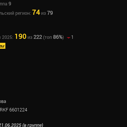
уппа
9
74
79
льский регион:
из
190
222
86%
ы 2025:
из
(топ
)
1
ем
ова
RKF 6601224
21.06.2025 (в группе)