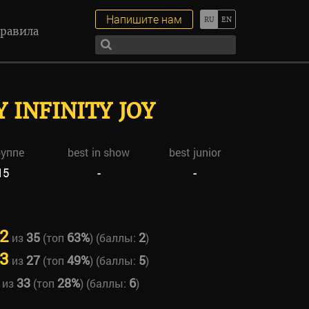
Напишите нам
равила
Y INFINITY JOY
руппе
best in show
best junior
15
-
-
2
35
63%
2
из
(топ
) (баллы:
)
3
27
49%
5
из
(топ
) (баллы:
)
33
28%
6
из
(топ
) (баллы:
)