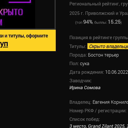
Региональный рейтинг, гр
2025 г. Приволжский и Ура
94%
15.25
(топ
, быллы:
)
ки и титулы, оформите
Позиция в рейтинге групп
уп
Титулы:
Скрыто владельц
Порода:
Бостон терьер
Пол:
сука
Дата рождения:
10.06.2022
Заводчик:
Ирина Сомова
Владелец:
Евгения Корнил
Номер РКФ / регистрации:
Список побед:
3 место, Grand Zilant 2025, 