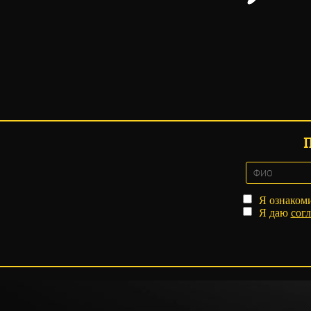
Я ознаком
Я даю
согл