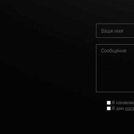
Я ознаком
Я даю
сог