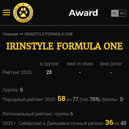
IRINSTYLE FORMULA ONE
Главная
IRINSTYLE FORMULA ONE
в группе
best in show
best junior
Рейтинг 2025:
23
-
-
6
Группа:
58
77
76%
3
Породный рейтинг 2025:
из
(топ
) (баллы:
)
Региональный рейтинг, группа
6
36
48
2025 г. Сибирский и Дальневосточный регион:
из