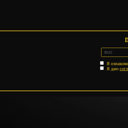
Я ознаком
Я даю
согл