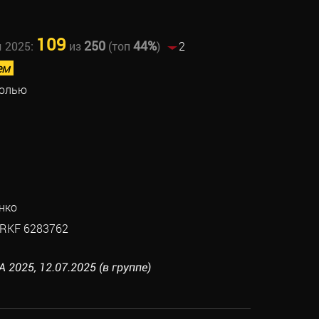
109
250
44%
ы 2025:
из
(топ
)
2
ем
солью
нко
RKF 6283762
2025, 12.07.2025 (в группе)