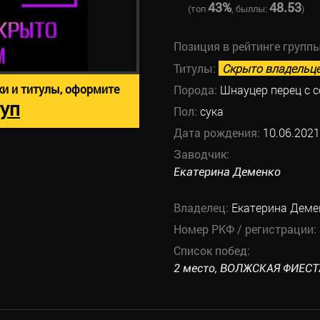
43%
48.53
(топ
, быллы:
)
Позиция в рейтинге групп
Титулы:
Скрыто владельц
ки и титулы, оформите
Порода:
Шнауцер перец с 
уп
Пол:
сука
Дата рождения:
10.06.2021
Заводчик:
Екатерина Деменко
Владелец:
Екатерина Деме
Номер РКФ / регистрации:
Список побед:
2 место, ВОЛЖСКАЯ ФИЕСТА 