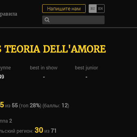
Напишите нам
равила
S TEORIA DELL'AMORE
руппе
best in show
best junior
49
-
-
5
55
28%
12
из
(топ
) (баллы:
)
уппа
2
30
71
льский регион:
из