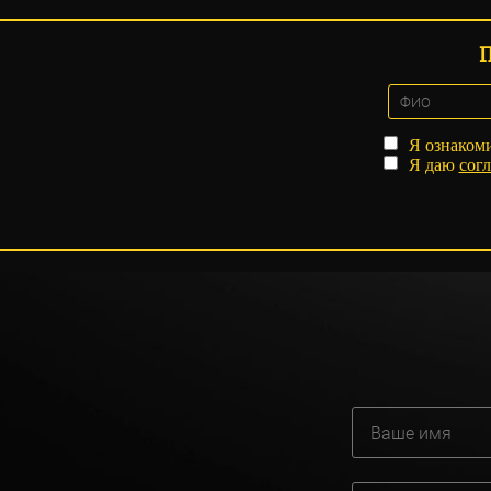
Я ознаком
Я даю
согл