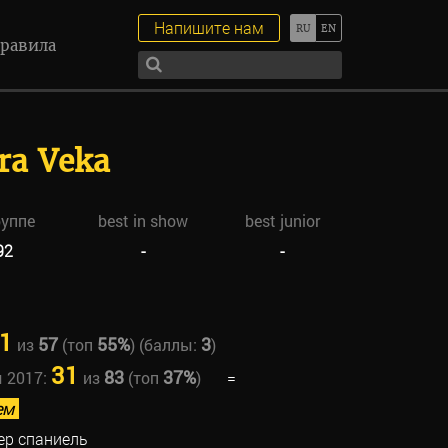
Напишите нам
равила
era Veka
руппе
best in show
best junior
92
-
-
1
57
55%
3
из
(топ
) (баллы:
)
31
83
37%
ы 2017:
из
(топ
)
=
ем
ер спаниель