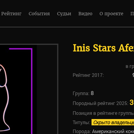
Рейтинг
События
Судьи
Видео
О проекте
П
Inis Stars Af
в г
Рейтинг 2017:
8
Группа:
3
Породный рейтинг 2025:
Позиция в рейтинге групп
Титулы:
Скрыто владельц
Порода:
Американский кок