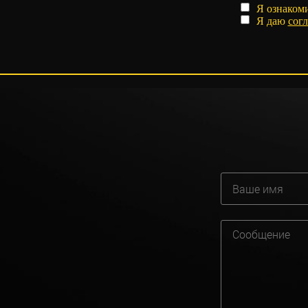
Я ознаком
Я даю
согл