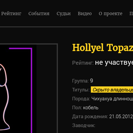
Рейтинг
События
Судьи
Видео
О проекте
П
Hollyel Topa
не участву
Рейтинг:
9
Группа:
Титулы:
Скрыто владельц
Порода:
Чихуахуа длиннош
Пол:
кобель
Дата рождения:
21.05.2012
Заводчик: