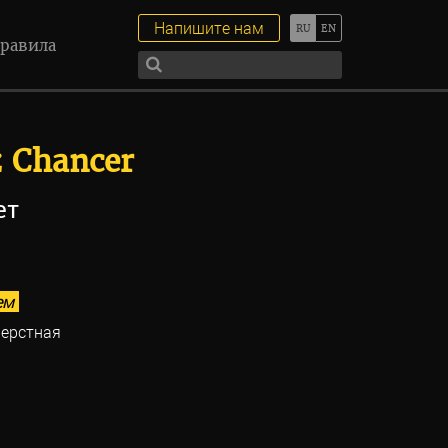
Напишите нам
равила
z Chancer
ет
ем
ерстная