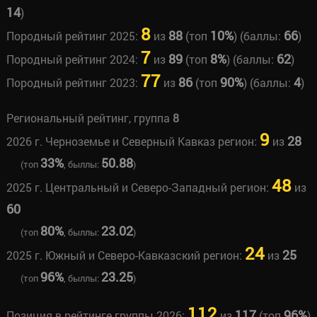
14
)
8
88
10%
66
Породный рейтинг 2025:
из
(топ
) (баллы:
)
7
89
8%
62
Породный рейтинг 2024:
из
(топ
) (баллы:
)
77
86
90%
4
Породный рейтинг 2023:
из
(топ
) (баллы:
)
Региональный рейтинг, группа
8
9
28
2026 г. Черноземье и Северный Кавказ регион:
из
33%
50.88
(топ
, быллы:
)
48
2025 г. Центральный и Северо-Западный регион:
из
60
80%
23.02
(топ
, быллы:
)
24
25
2025 г. Южный и Северо-Кавказский регион:
из
96%
23.25
(топ
, быллы:
)
112
117
96%
Позиция в рейтинге группы 2026:
из
(топ
)