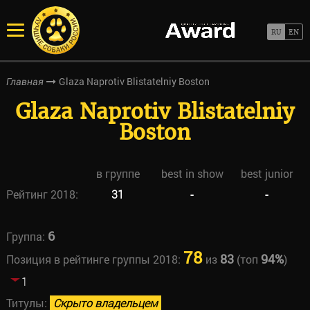
Glaza Naprotiv Blistatelniy Boston
Главная
Glaza Naprotiv Blistatelniy
Boston
в группе
best in show
best junior
Рейтинг 2018:
31
-
-
6
Группа:
78
83
94%
Позиция в рейтинге группы 2018:
из
(топ
)
1
Титулы:
Скрыто владельцем