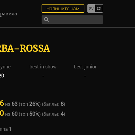
Напишите нам
равила
RBA-ROSSA
руппе
best in show
best junior
20
-
-
6
63
26%
8
из
(топ
) (баллы:
)
0
60
50%
4
из
(топ
) (баллы:
)
уппа
1