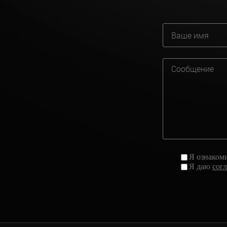
Я ознаком
Я даю
сог