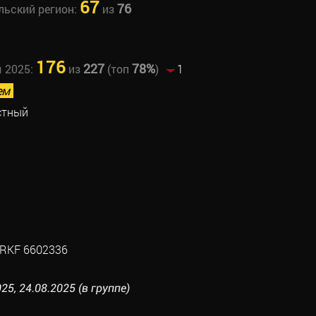
67
76
льский регион:
из
176
227
78%
ы 2025:
из
(топ
)
1
ем
стный
RKF 6602336
25, 24.08.2025 (в группе)