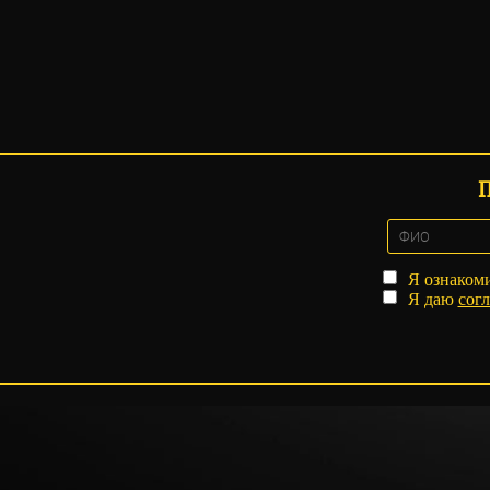
Я ознаком
Я даю
согл