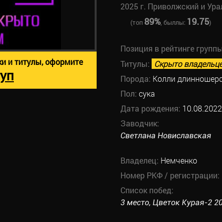
2025 г. Приволжский и Ура
89%
19.75
(топ
, быллы:
)
Позиция в рейтинге групп
ки и титулы, оформите
Титулы:
Скрыто владельц
уп
Порода:
Колли длинношер
Пол:
сука
Дата рождения:
10.08.2022
Заводчик:
Светлана Новиславская
Владелец:
Немченко
Номер РКФ / регистрации:
Список побед:
3 место, Цветок Курая-2 20