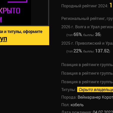
1
Породный рейтинг 2024:
Региональный рейтинг, гр
2026 г. Волга и Урал регио
ки и титулы, оформите
65%
35
(топ
, быллы:
)
уп
2025 г. Приволжский и Ура
22%
137.52
(топ
, быллы:
)
Позиция в рейтинге групп
Позиция в рейтинге групп
Позиция в рейтинге групп
Титулы:
Скрыто владельц
Порода:
Веймаранер Коро
Пол:
кобель
Дата рождения:
04.07.2022