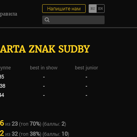
Напишите нам
равила
ARTA ZNAK SUDBY
руппе
best in show
best junior
35
-
-
38
-
-
44
-
-
6
23
70%
2
из
(топ
) (баллы:
)
2
32
38%
10
из
(топ
) (баллы:
)