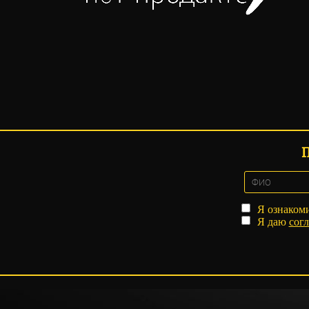
Я ознаком
Я даю
согл