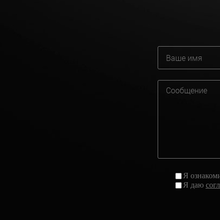
Я ознаком
Я даю
сог