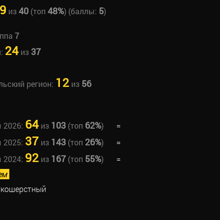
9
40
48%
5
из
(топ
) (баллы:
)
уппа
7
24
37
н:
из
12
56
льский регион:
из
64
103
62%
ы 2026:
из
(топ
)
=
37
143
26%
ы 2025:
из
(топ
)
=
92
167
55%
ы 2024:
из
(топ
)
=
ем
ткошерстный