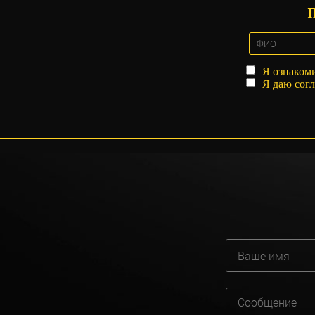
Я ознаком
Я даю
согл