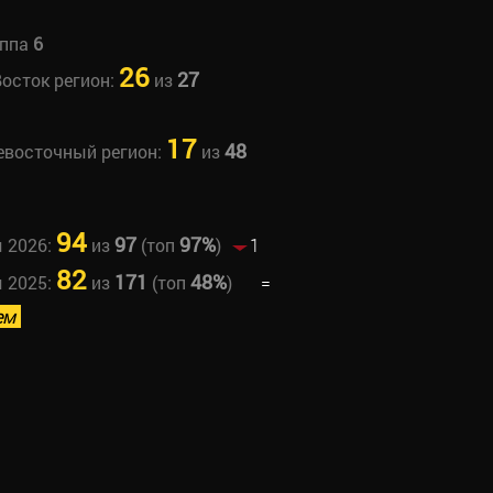
уппа
6
26
27
Восток регион:
из
17
48
невосточный регион:
из
94
97
97%
ы 2026:
из
(топ
)
1
82
171
48%
ы 2025:
из
(топ
)
=
ем