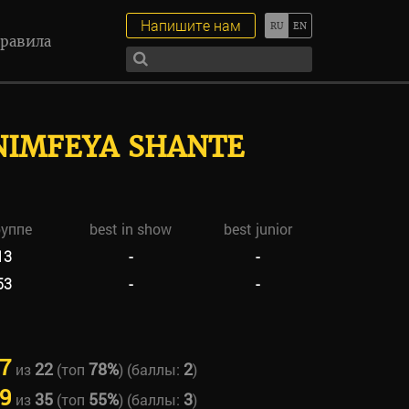
Напишите нам
равила
NIMFEYA SHANTE
руппе
best in show
best junior
13
-
-
53
-
-
7
22
78%
2
из
(топ
) (баллы:
)
9
35
55%
3
из
(топ
) (баллы:
)