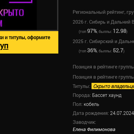
Региональный рейтинг, гр
2026 г. Сибирь и Дальний 
97%
12.98
(топ
, быллы:
)
ки и титулы, оформите
2025 г. Сибирский и Даль
уп
36%
52.7
(топ
, быллы:
)
Позиция в рейтинге групп
Позиция в рейтинге групп
Титулы:
Скрыто владельц
Порода:
Бассет хаунд
Пол:
кобель
Дата рождения:
24.07.2024
Заводчик:
Елена Филимонова