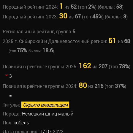
1
52
2%
58
Породный рейтинг 2024:
из
(топ
) (баллы:
)
30
67
45%
3
Породный рейтинг 2023:
из
(топ
) (баллы:
)
Региональный рейтинг, группа
5
51
68
2025 г. Сибирский и Дальневосточный регион:
из
75%
18.6
(топ
, быллы:
)
162
207
78%
Позиция в рейтинге группы 2025:
из
(топ
)
3
80
216
37%
Позиция в рейтинге группы 2024:
из
(топ
)
=
Титулы:
Скрыто владельцем
Порода:
Немецкий шпиц малый
Пол:
кобель
Дата рождения:
17.07.2022