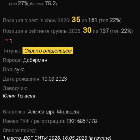
27%
75.2
(топ
, быллы:
)
35
161
22%
Позиция в best in show 2026:
из
(топ
)
=
30
137
22%
Позиция в рейтинге группы 2026:
из
(топ
)
1
Титулы:
Скрыто владельцем
Порода:
Доберман
Пол:
сука
Дата рождения:
19.09.2023
Заводчик:
Юлия Тегаева
Владелец:
Александра Мальцева
Номер РКФ / регистрации:
RKF 6857778
Список побед:
1 место, ДОГ СИТИ 2026, 16.05.2026 (в группе)