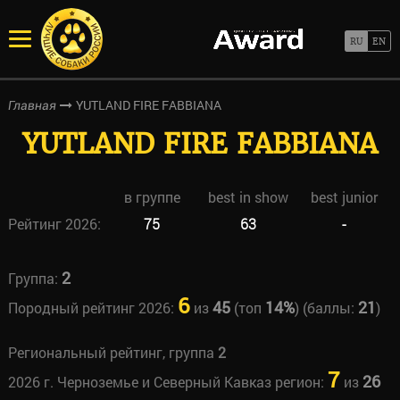
YUTLAND FIRE FABBIANA
Главная
YUTLAND FIRE FABBIANA
в группе
best in show
best junior
Рейтинг 2026:
75
63
-
2
Группа:
6
45
14%
21
Породный рейтинг 2026:
из
(топ
) (баллы:
)
Региональный рейтинг, группа
2
7
26
2026 г. Черноземье и Северный Кавказ регион:
из