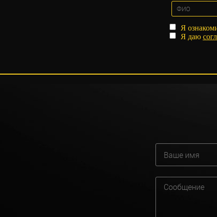
Я ознаком
Я даю
согл