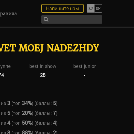
Напишите нам
равила
VET MOEJ NADEZHDY
руппе
best in show
best junior
74
28
-
3
34%
5
из
(топ
) (баллы:
)
5
20%
7
из
(топ
) (баллы:
)
4
50%
4
из
(топ
) (баллы:
)
8
88%
2
из
(топ
) (баллы:
)