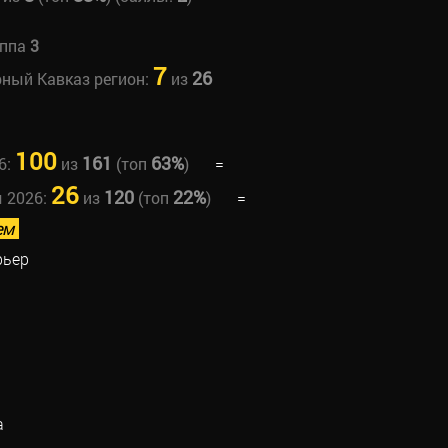
уппа
3
7
26
рный Кавказ регион:
из
100
161
63%
6:
из
(топ
)
=
26
120
22%
ы 2026:
из
(топ
)
=
ем
рьер
а