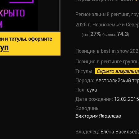
Региональный рейтинг, гр
2026 г. Черноземье и Севе
27%
74.3
(топ
, быллы:
)
ки и титулы, оформите
уп
Позиция в best in show 202
Позиция в рейтинге групп
Титулы:
Скрыто владельц
Порода:
Австралийский те
Пол:
сука
Дата рождения:
12.02.2015
Заводчик:
Виктория Яковлева
Владелец:
Елена Васильев