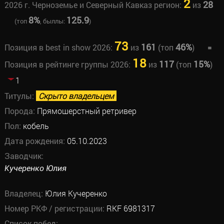
2
28
2026 г. Черноземье и Северный Кавказ регион:
из
8%
125.9
(топ
, быллы:
)
73
161
46%
Позиция в best in show 2026:
из
(топ
)
=
18
117
15%
Позиция в рейтинге группы 2026:
из
(топ
)
1
Титулы:
Скрыто владельцем
Порода:
Прямошерстный ретривер
Пол:
кобель
Дата рождения:
05.10.2023
Заводчик:
Кучеренко Юлия
Владелец:
Юлия Кучеренко
Номер РКФ / регистрации:
RKF 6981317
Список побед: