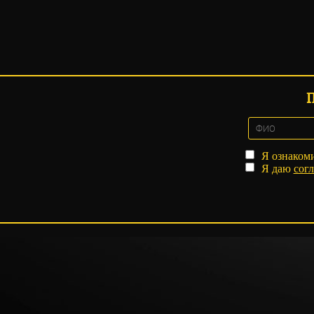
Я ознаком
Я даю
согл