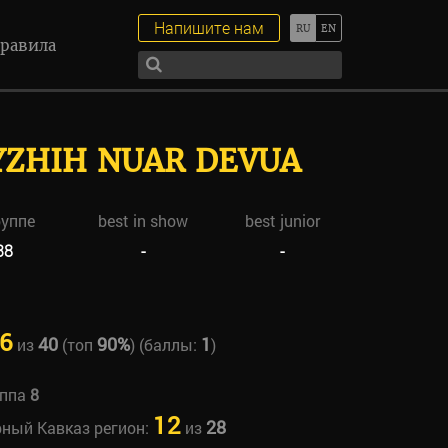
Напишите нам
равила
YZHIH NUAR DEVUA
руппе
best in show
best junior
38
-
-
6
40
90%
1
из
(топ
) (баллы:
)
уппа
8
12
28
рный Кавказ регион:
из