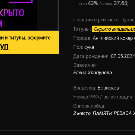
43%
37.65
(топ
, быллы:
)
Позиция в рейтинге групп
Титулы:
Скрыто владельц
ки и титулы, оформите
Порода:
Английский кокер
уп
Пол:
сука
Дата рождения:
07.05.2024
Заводчик:
Елена Храпунова
Владелец:
Борисков
Номер РКФ / регистрации:
Список побед:
2 место, ПАМЯТИ РЕВАЗА Х