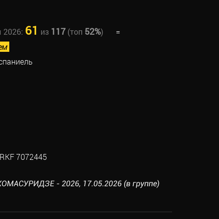
61
117
52%
ы 2026:
из
(топ
)
=
ем
 спаниель
RKF 7072445
ОМАСУРИДЗЕ - 2026, 17.05.2026 (в группе)