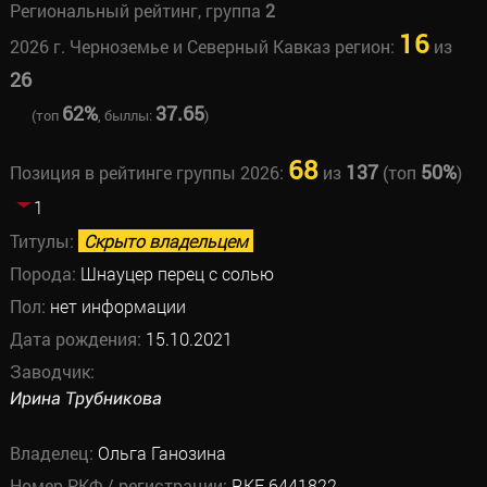
Региональный рейтинг, группа
2
16
2026 г. Черноземье и Северный Кавказ регион:
из
26
62%
37.65
(топ
, быллы:
)
68
137
50%
Позиция в рейтинге группы 2026:
из
(топ
)
1
Титулы:
Скрыто владельцем
Порода:
Шнауцер перец с солью
Пол:
нет информации
Дата рождения:
15.10.2021
Заводчик:
Ирина Трубникова
Владелец:
Ольга Ганозина
Номер РКФ / регистрации:
RKF 6441822