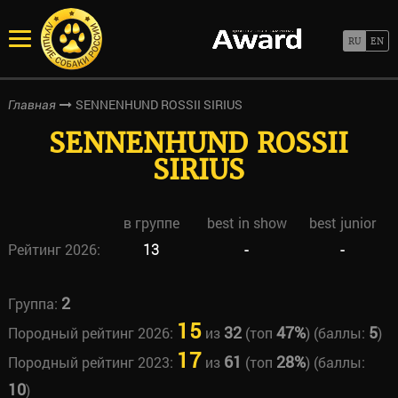
SENNENHUND ROSSII SIRIUS
Главная
SENNENHUND ROSSII
SIRIUS
в группе
best in show
best junior
Рейтинг 2026:
13
-
-
2
Группа:
15
32
47%
5
Породный рейтинг 2026:
из
(топ
) (баллы:
)
17
61
28%
Породный рейтинг 2023:
из
(топ
) (баллы:
10
)