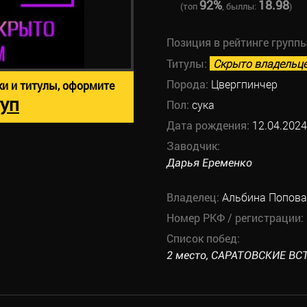
92%
18.98
(топ
, быллы:
)
Позиция в рейтинге групп
Титулы:
Скрыто владельц
Порода:
Цвергпинчер
ки и титулы, оформите
уп
Пол:
сука
Дата рождения:
12.04.2024
Заводчик:
Дарья Еременко
Владелец:
Альбина Попова
Номер РКФ / регистрации:
Список побед:
2 место, САРАТОВСКИЕ ВСТ