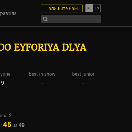
Напишите нам
равила
DO EYFORIYA DLYA
руппе
best in show
best junior
19
-
-
уппа
2
45
49
н:
из