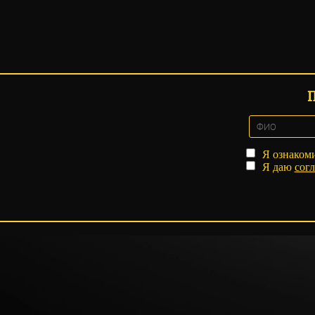
Я ознаком
Я даю
согл