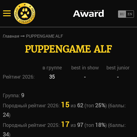
PUPPENGAME ALF
Главная
PUPPENGAME ALF
в группе
best in show
best junior
Рейтинг 2026:
35
-
-
9
Группа:
15
62
25%
Породный рейтинг 2026:
из
(топ
) (баллы:
24
)
17
97
18%
Породный рейтинг 2025:
из
(топ
) (баллы:
34
)