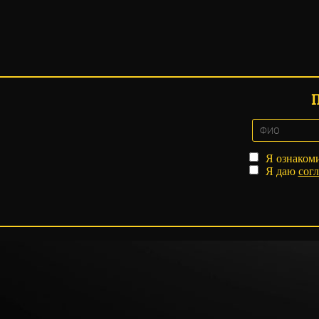
Я ознаком
Я даю
согл