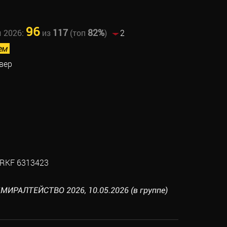
96
117
82%
ы 2026:
из
(топ
)
2
ем
вер
RKF 6313423
ИРАЛТЕЙСТВО 2026, 10.05.2026 (в группе)