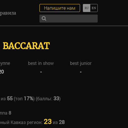
Напишите нам
равила
S BACCARAT
руппе
best in show
best junior
20
-
-
55
17%
33
из
(топ
) (баллы:
)
уппа
8
23
28
рный Кавказ регион:
из