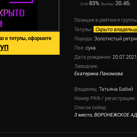
83%
20.45
(топ
, быллы:
)
Позиция в рейтинге групп
Титулы:
Скрыто владельц
ки и титулы, оформите
Порода:
Золотистый ретри
уп
Пол:
сука
Дата рождения:
20.07.2021
Заводчик:
Екатерина Пахомова
Владелец:
Татьяна Бабий
Номер РКФ / регистрации:
Список побед:
3 место, ВОРОНЕЖСКОЕ АДМ