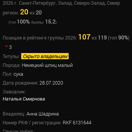
2026 г. Санкт-Петербург, Запад, Северо-Запад, Север
20
20
регион:
из
100%
15.2
(топ
, быллы:
)
107
119
90%
Позиция в рейтинге группы 2026:
из
(топ
)
3
Титулы:
Скрыто владельцем
Порода:
Немецкий шпиц малый
Пол:
сука
Дата рождения:
28.07.2020
Заводчик:
Наталья Смирнова
Владелец:
Анна Шадрина
Номер РКФ / регистрации:
RKF 6131644
Список побед: