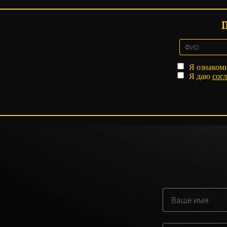
Я ознаком
Я даю
согл