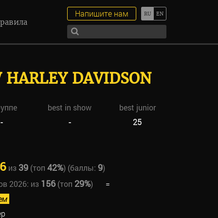
Напишите нам
равила
 HARLEY DAVIDSON
руппе
best in show
best junior
-
-
25
6
39
42%
9
из
(топ
) (баллы:
)
156
29%
ов 2026:
из
(топ
)
=
ем
ер