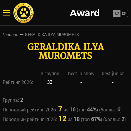
GERALDIKA ILYA MUROMETS
Главная
GERALDIKA ILYA
MUROMETS
в группе
best in show
best junior
Рейтинг 2026:
33
-
-
2
Группа:
7
16
44%
6
Породный рейтинг 2026:
из
(топ
) (баллы:
)
12
18
67%
2
Породный рейтинг 2025:
из
(топ
) (баллы:
)