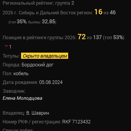
Региональный рейтинг, группа
2
16
46
2026 г. Сибирь и Дальний Восток регион:
из
35%
32.85
(топ
, быллы:
)
72
137
53%
Позиция в рейтинге группы 2026:
из
(топ
)
1
Титулы:
Скрыто владельцем
Порода:
Бордоский дог
Пол:
кобель
Дата рождения:
05.08.2024
Заводчик:
Елена Молодцова
Владелец:
В. Шаврин
Номер РКФ / регистрации:
RKF 7123432
Список побед: