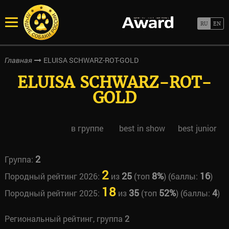
ELUISA SCHWARZ-ROT-GOLD
Главная
ELUISA SCHWARZ-ROT-
GOLD
в группе
best in show
best junior
2
Группа:
2
25
8%
16
Породный рейтинг 2026:
из
(топ
) (баллы:
)
18
35
52%
4
Породный рейтинг 2025:
из
(топ
) (баллы:
)
Региональный рейтинг, группа
2