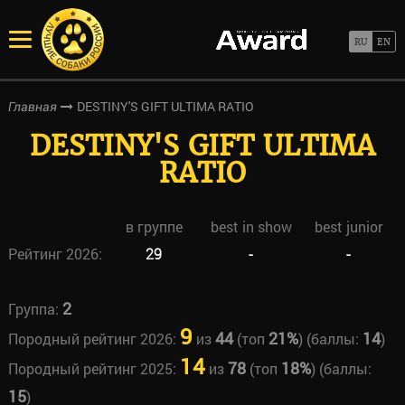
DESTINY'S GIFT ULTIMA RATIO
Главная
DESTINY'S GIFT ULTIMA
RATIO
в группе
best in show
best junior
Рейтинг 2026:
29
-
-
2
Группа:
9
44
21%
14
Породный рейтинг 2026:
из
(топ
) (баллы:
)
14
78
18%
Породный рейтинг 2025:
из
(топ
) (баллы:
15
)