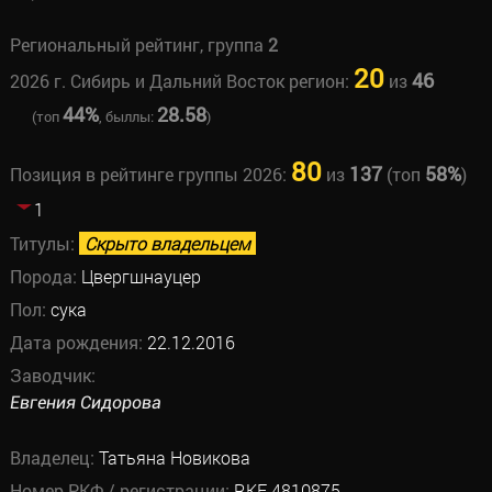
Региональный рейтинг, группа
2
20
46
2026 г. Сибирь и Дальний Восток регион:
из
44%
28.58
(топ
, быллы:
)
80
137
58%
Позиция в рейтинге группы 2026:
из
(топ
)
1
Титулы:
Скрыто владельцем
Порода:
Цвергшнауцер
Пол:
сука
Дата рождения:
22.12.2016
Заводчик:
Евгения Сидорова
Владелец:
Татьяна Новикова
Номер РКФ / регистрации:
RKF 4810875