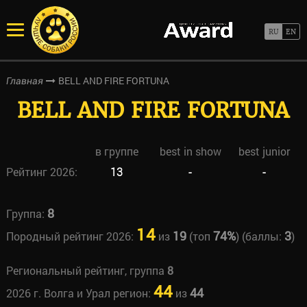
BELL AND FIRE FORTUNA
Главная
BELL AND FIRE FORTUNA
в группе
best in show
best junior
Рейтинг 2026:
13
-
-
8
Группа:
14
19
74%
3
Породный рейтинг 2026:
из
(топ
) (баллы:
)
Региональный рейтинг, группа
8
44
44
2026 г. Волга и Урал регион:
из