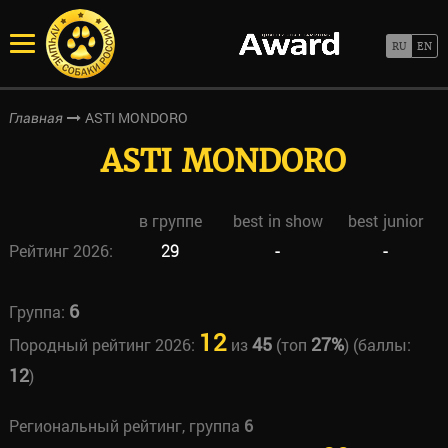
ASTI MONDORO
Главная
ASTI MONDORO
в группе
best in show
best junior
Рейтинг 2026:
29
-
-
6
Группа:
12
45
27%
Породный рейтинг 2026:
из
(топ
) (баллы:
12
)
Региональный рейтинг, группа
6