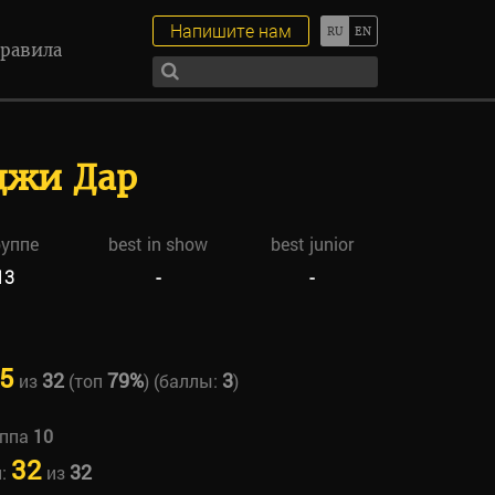
Напишите нам
равила
джи Дар
руппе
best in show
best junior
13
-
-
5
32
79%
3
из
(топ
) (баллы:
)
уппа
10
32
32
н:
из