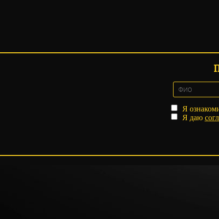
Я ознаком
Я даю
согл