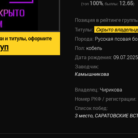
100%
12.65
(топ
, быллы:
)
Позиция в рейтинге групп
Титулы:
Скрыто владельц
ки и титулы, оформите
Порода:
Русская псовая б
уп
Пол:
кобель
Дата рождения:
09.07.2025
Заводчик:
Камышникова
Владелец:
Чирикова
Номер РКФ / регистрации:
Список побед:
3 место, САРАТОВСКИЕ ВСТ