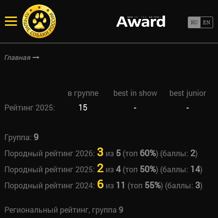
Главная
в группе
best in show
best junior
Рейтинг 2025:
15
-
-
9
Группа:
3
5
60%
2
Породный рейтинг 2026:
из
(топ
) (баллы:
)
2
4
50%
14
Породный рейтинг 2025:
из
(топ
) (баллы:
)
6
11
55%
3
Породный рейтинг 2024:
из
(топ
) (баллы:
)
Региональный рейтинг, группа
9