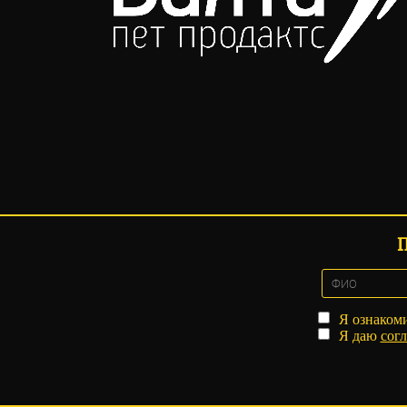
Я ознаком
Я даю
согл