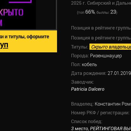
2025 г. Сибирский и Даль
66%
23
(топ
, быллы:
)
Позиция в рейтинге групп
ки и титулы, оформите
Позиция в рейтинге групп
уп
Титулы:
Скрыто владельц
Порода:
Ризеншнауцер
Пол:
кобель
Дата рождения:
27.01.2019
Заводчик:
Patricia Dalcero
Владелец:
Константин Ром
Номер РКФ / регистрации:
Список побед:
3 место, РЕЙТИНГОВАЯ 