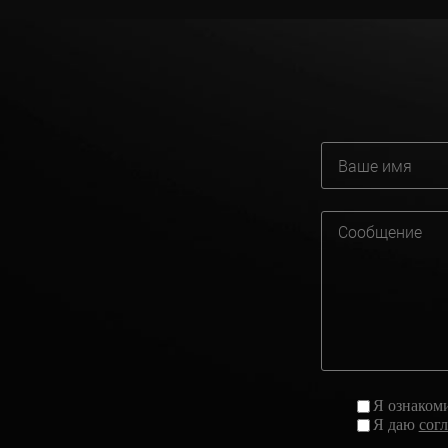
Я ознаком
Я даю
сог