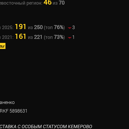
46
70
невосточный регион:
из
191
250
76%
ы 2025:
из
(топ
)
3
161
221
73%
ы 2021:
из
(топ
)
1
ем
аненко
RKF 5898631
ВЫСТАВКА С ОСОБЫМ СТАТУСОМ КЕМЕРОВО