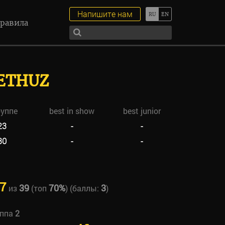
Напишите нам
равила
ETHUZ
руппе
best in show
best junior
23
-
-
30
-
-
7
39
70%
3
из
(топ
) (баллы:
)
уппа
2