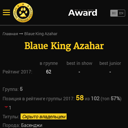
Blaue King Azahar
Главная
Blaue King Azahar
в группе
best in show
best junior
Рейтинг 2017:
62
-
-
5
Группа:
58
102
57%
Позиция в рейтинге группы 2017:
из
(топ
)
1
Титулы:
Скрыто владельцем
Порода:
Басенджи