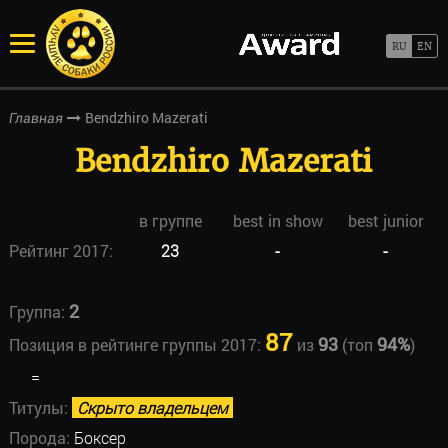
Bendzhiro Mazerati
Главная
Bendzhiro Mazerati
в группе
best in show
best junior
Рейтинг 2017:
23
-
-
2
Группа:
87
93
94%
Позиция в рейтинге группы 2017:
из
(топ
)
=
Титулы:
Скрыто владельцем
Порода:
Боксер