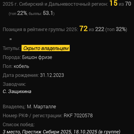
15
70
2025 г. Сибирский и Дальневосточный регион:
из
22%
53.1
(топ
, быллы:
)
72
222
32%
Позиция в рейтинге группы 2025:
из
(топ
)
=
Титулы:
Скрыто владельцем
Порода:
Бишон фризе
Пол:
кобель
Дата рождения:
31.12.2023
Заводчик:
С. Защихина
Владелец:
М. Марталле
Номер РКФ / регистрации:
RKF 7020578
Список побед:
3 место, Престиж Сибири 2025, 18.10.2025 (в группе)