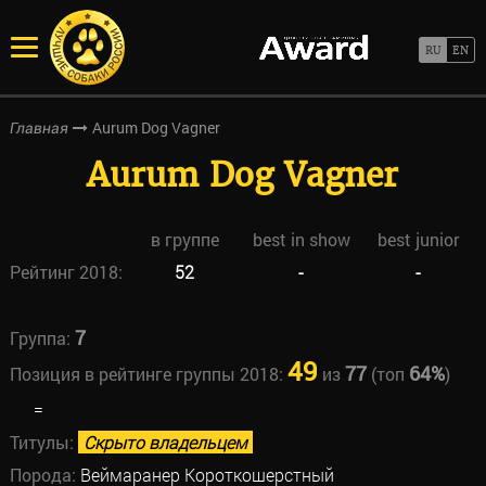
Aurum Dog Vagner
Главная
Aurum Dog Vagner
в группе
best in show
best junior
Рейтинг 2018:
52
-
-
7
Группа:
49
77
64%
Позиция в рейтинге группы 2018:
из
(топ
)
=
Титулы:
Скрыто владельцем
Порода:
Веймаранер Короткошерстный