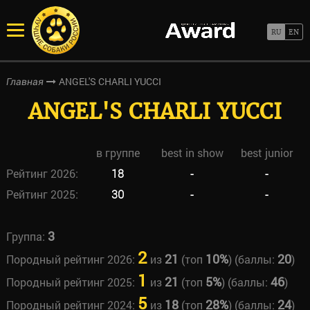
ANGEL'S CHARLI YUCCI
Главная
ANGEL'S CHARLI YUCCI
в группе
best in show
best junior
Рейтинг 2026:
18
-
-
Рейтинг 2025:
30
-
-
3
Группа:
2
21
10%
20
Породный рейтинг 2026:
из
(топ
) (баллы:
)
1
21
5%
46
Породный рейтинг 2025:
из
(топ
) (баллы:
)
5
18
28%
24
Породный рейтинг 2024:
из
(топ
) (баллы:
)