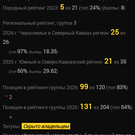
5
21
24%
8
Породный рейтинг 2023:
из
(топ
) (баллы:
)
Региональный рейтинг, группа
3
25
2026 г. Черноземье и Северный Кавказ регион:
из
26
97%
18.35
(топ
, быллы:
)
21
35
2025 г. Южный и Северо-Кавказский регион:
из
60%
29.62
(топ
, быллы:
)
99
120
83%
Позиция в рейтинге группы 2026:
из
(топ
)
2
131
204
64%
Позиция в рейтинге группы 2025:
из
(топ
)
=
Титулы:
Скрыто владельцем