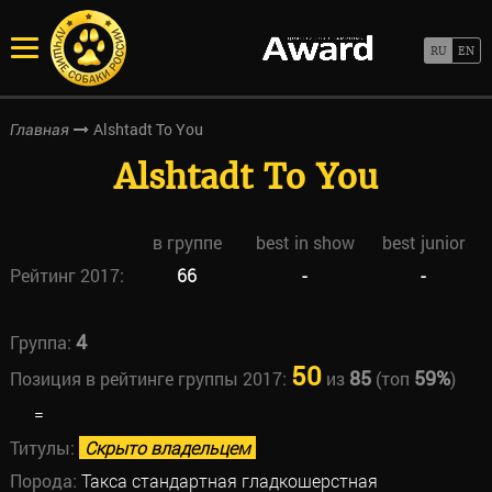
Alshtadt To You
Главная
Alshtadt To You
в группе
best in show
best junior
Рейтинг 2017:
66
-
-
4
Группа:
50
85
59%
Позиция в рейтинге группы 2017:
из
(топ
)
=
Титулы:
Скрыто владельцем
Порода:
Такса стандартная гладкошерстная