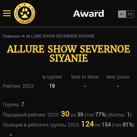
ALLURE SHOW SEVERNOE SIYANIE
Главная
ALLURE SHOW SEVERNOE
SIYANIE
в группе
best in show
best junior
Рейтинг 2023:
19
-
-
7
Группа:
30
39
77%
1
Породный рейтинг 2023:
из
(топ
) (баллы:
)
124
154
81%
Позиция в рейтинге группы 2023:
из
(топ
)
=