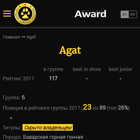
Agat
Главная
Agat
в группе
best in show
best junior
Рейтинг 2017:
117
-
-
6
Группа:
23
89
26%
Позиция в рейтинге группы 2017:
из
(топ
)
=
Титулы:
Скрыто владельцем
Порода:
Баварская горная гончая