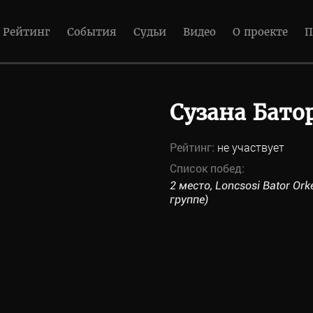
Рейтинг
События
Судьи
Видео
О проекте
П
Сузана Бато
Рейтинг:
не участвует
Список побед:
2 место, Loncsosi Bator Or
группе)