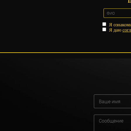
Я ознаком
Я даю
согл