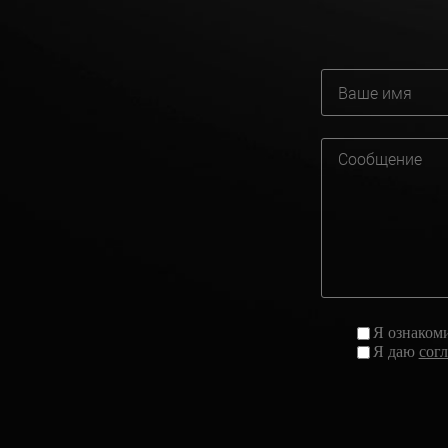
Я ознаком
Я даю
сог